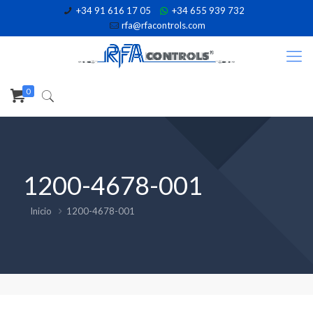
+34 91 616 17 05
+34 655 939 732
rfa@rfacontrols.com
0
1200-4678-001
Inicio
1200-4678-001