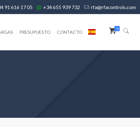
4 91 616 17 05
+34 655 939 732
rfa@rfacontrols.com
0
ARGAS
PRESUPUESTO
CONTACTO