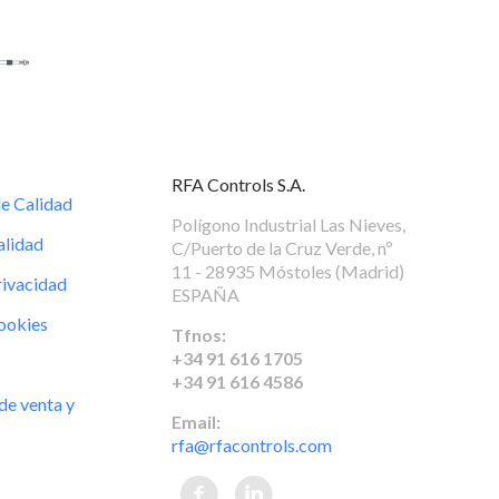
RFA Controls S.A.
de Calidad
Polígono Industrial Las Nieves,
alidad
C/Puerto de la Cruz Verde, nº
11 - 28935 Móstoles (Madrid)
rivacidad
ESPAÑA
Cookies
Tfnos:
+34 91 616 1705
+34 91 616 4586
de venta y
Email:
rfa@rfacontrols.com