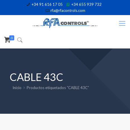
+34 91 616 17 05
+34 655 939 732
rfa@rfacontrols.com
0
CABLE 43C
Inicio
Productos etiquetados “CABLE 43C”