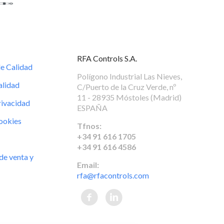
RFA Controls S.A.
de Calidad
Polígono Industrial Las Nieves,
alidad
C/Puerto de la Cruz Verde, nº
11 - 28935 Móstoles (Madrid)
rivacidad
ESPAÑA
Cookies
Tfnos:
+34 91 616 1705
+34 91 616 4586
de venta y
Email:
rfa@rfacontrols.com