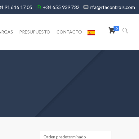
4 91 616 17 05
+34 655 939 732
rfa@rfacontrols.com
0
ARGAS
PRESUPUESTO
CONTACTO