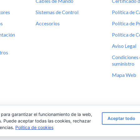
Cables de Mando
Certificado 
tores
Sistemas de Control
Política de C
os
Accesorios
Política de P
tación
Política de 
Aviso Legal
tros
Condiciones 
suministro
Mapa Web
 para garantizar el funcionamiento de la web,
Aceptar todo
s. Puede aceptar todas las cookies, rechazar
rencias.
Política de cookies
© 2020 RFA Controls. Todos los derechos reservados.