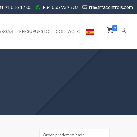
4 91 616 17 05
+34 655 939 732
rfa@rfacontrols.com
0
ARGAS
PRESUPUESTO
CONTACTO