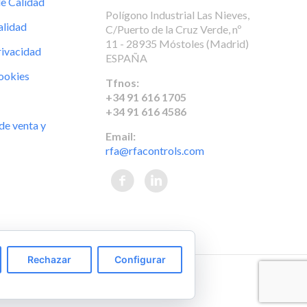
de Calidad
Polígono Industrial Las Nieves,
alidad
C/Puerto de la Cruz Verde, nº
11 - 28935 Móstoles (Madrid)
rivacidad
ESPAÑA
Cookies
Tfnos:
+34 91 616 1705
+34 91 616 4586
de venta y
Email:
rfa@rfacontrols.com
Rechazar
Configurar