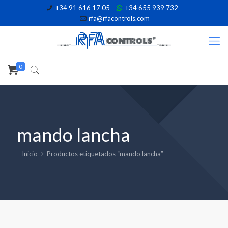
+34 91 616 17 05
+34 655 939 732
rfa@rfacontrols.com
0
mando lancha
Inicio
Productos etiquetados “mando lancha”