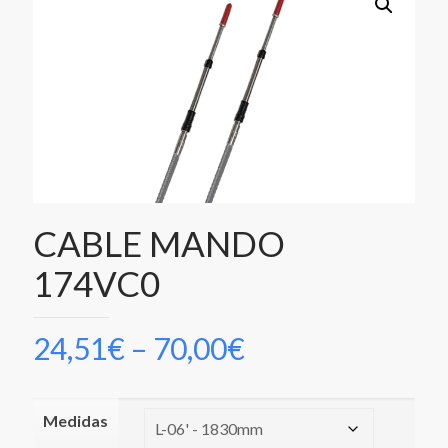
CABLE MANDO
174VC0
24,51
€
–
70,00
€
Medidas