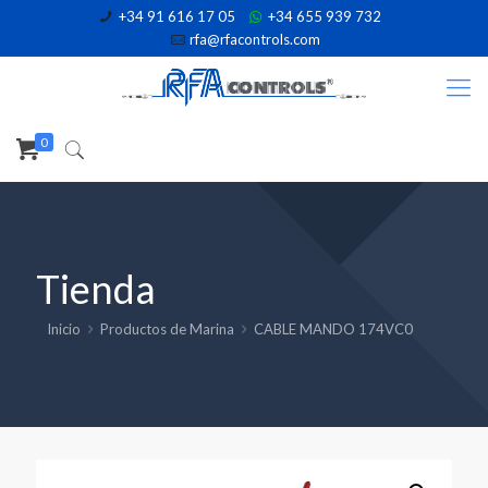
+34 91 616 17 05
+34 655 939 732
rfa@rfacontrols.com
0
Tienda
Inicio
Productos de Marina
CABLE MANDO 174VC0