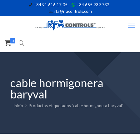
+34 91 616 17 05
+34 655 939 732
rfa@rfacontrols.com
0
cable hormigonera
baryval
Inicio
Productos etiquetados “cable hormigonera baryval”