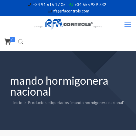
+34 91 616 17 05
+34 655 939 732
rfa@rfacontrols.com
0
mando hormigonera
nacional
Inicio
Productos etiquetados “mando hormigonera nacional”